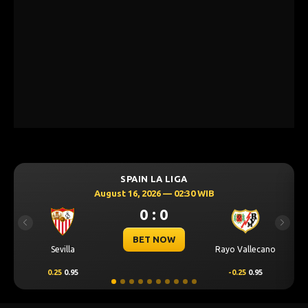
SPAIN LA LIGA
SPA
st 16, 2026 — 02:30 WIB
August 16,
0 : 0
Previous
Next
BET NOW
B
Rayo Vallecano
Alaves
-0.25
0.95
0.00
0.62