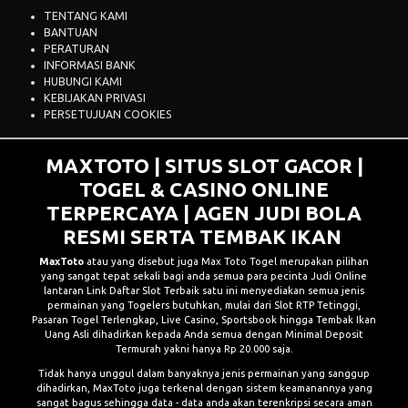
TENTANG KAMI
BANTUAN
PERATURAN
INFORMASI BANK
HUBUNGI KAMI
KEBIJAKAN PRIVASI
PERSETUJUAN COOKIES
MAXTOTO | SITUS SLOT GACOR |
TOGEL & CASINO ONLINE
TERPERCAYA | AGEN JUDI BOLA
RESMI SERTA TEMBAK IKAN
MaxToto
atau yang disebut juga Max Toto Togel merupakan pilihan
yang sangat tepat sekali bagi anda semua para pecinta Judi Online
lantaran Link Daftar Slot Terbaik satu ini menyediakan semua jenis
permainan yang Togelers butuhkan, mulai dari Slot RTP Tetinggi,
Pasaran Togel Terlengkap, Live Casino, Sportsbook hingga Tembak Ikan
Uang Asli dihadirkan kepada Anda semua dengan Minimal Deposit
Termurah yakni hanya Rp 20.000 saja.
Tidak hanya unggul dalam banyaknya jenis permainan yang sanggup
dihadirkan, MaxToto juga terkenal dengan sistem keamanannya yang
sangat bagus sehingga data - data anda akan terenkripsi secara aman