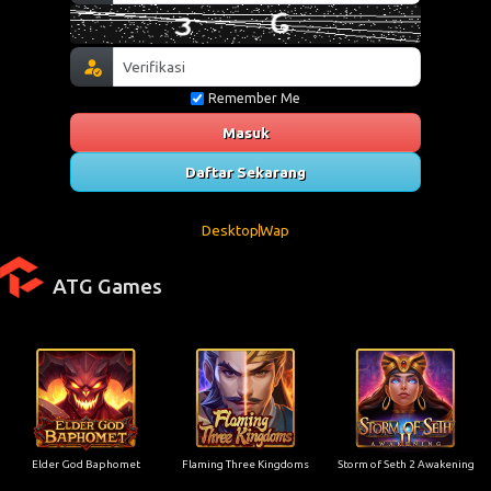
Remember Me
Masuk
Daftar Sekarang
Desktop
Wap
ATG Games
Elder God Baphomet
Flaming Three Kingdoms
Storm of Seth 2 Awakening