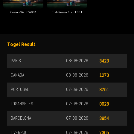
Casino War CW001
Fish Prawn Crab F001
Togel Result
PARIS
08-08-2026
3423
CANADA
08-08-2026
1270
PORTUGAL
07-08-2026
8751
LOSANGELES
07-08-2026
0028
BARCELONA
07-08-2026
3854
LIVERPOOL
07-08-2026
7305