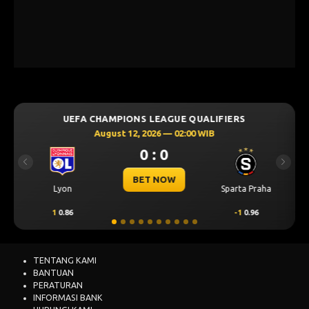
E QUALIFIERS
UEFA CHAMPIONS LEAGUE QUA
2:00 WIB
August 12, 2026 — 01:30 W
0 : 0
Previous
Next
BET NOW
Sparta Praha
SK Sturm Graz
-1
0.96
-0.5
0.95
TENTANG KAMI
BANTUAN
PERATURAN
INFORMASI BANK