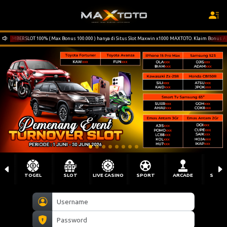
ER SLOT 100% ( Max Bonus 100.000 ) hanya di Situs Slot Maxwin x1000 MAXTOTO. Klaim Bonus Anda Se
TOGEL
SLOT
LIVE CASINO
SPORT
ARCADE
SABU