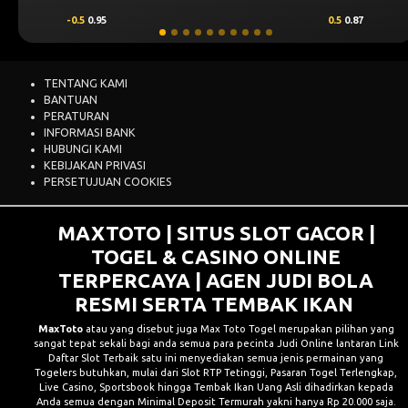
0.5
0.87
1
0.86
TENTANG KAMI
BANTUAN
PERATURAN
INFORMASI BANK
HUBUNGI KAMI
KEBIJAKAN PRIVASI
PERSETUJUAN COOKIES
MAXTOTO | SITUS SLOT GACOR |
TOGEL & CASINO ONLINE
TERPERCAYA | AGEN JUDI BOLA
RESMI SERTA TEMBAK IKAN
MaxToto
atau yang disebut juga Max Toto Togel merupakan pilihan yang
sangat tepat sekali bagi anda semua para pecinta Judi Online lantaran Link
Daftar Slot Terbaik satu ini menyediakan semua jenis permainan yang
Togelers butuhkan, mulai dari Slot RTP Tetinggi, Pasaran Togel Terlengkap,
Live Casino, Sportsbook hingga Tembak Ikan Uang Asli dihadirkan kepada
Anda semua dengan Minimal Deposit Termurah yakni hanya Rp 20.000 saja.