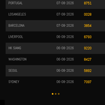
PORTUGAL
07-08-2026
8751
LOSANGELES
07-08-2026
0028
BARCELONA
07-08-2026
3854
LIVERPOOL
06-08-2026
6793
HK SIANG
06-08-2026
9220
WASHINGTON
06-08-2026
8427
SEOUL
06-08-2026
5892
SYDNEY
06-08-2026
7097